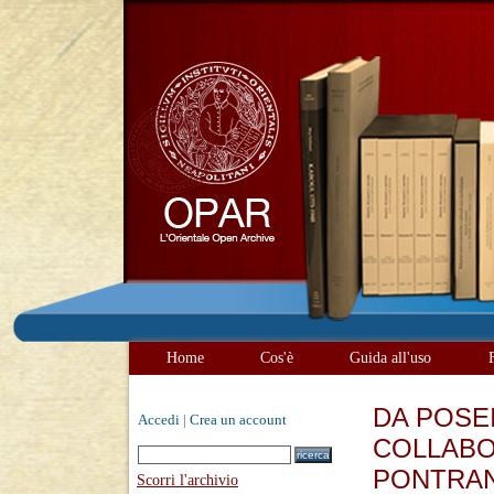
Home
Cos'è
Guida all'uso
DA POSEI
Accedi
|
Crea un account
COLLABO
PONTRAN
Scorri l'archivio