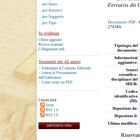
... per Anno
Ferrariis dit 
... per Autore/i
... per Soggetto
Documento PDF
- 
... per Tipo
2743Kb
In evidenza
Ultime aggiunte
Ricerca avanzata
Tipologia del
Collegamenti utili
documento:
Informazioni
Strumenti per gli autori
aggiuntive:
> Addendum al Contratto Editoriale
Settori
> Lettera di Presentazione
scientifico-
dell'Addendum
disciplinari del
> Come creare un PDF
MIUR:
Codice
identificativo
I nostri feed
(ID):
Atom
Depositato da:
RSS 1.0
RSS 2.0
Depositato il:
Ultima modifica:
Riservat