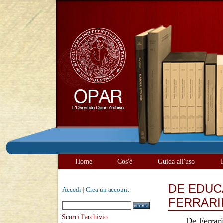
Home
Cos'è
Guida all'uso
DE EDUCA
Accedi
|
Crea un account
FERRARI
Scorri l'archivio
De Ferrari