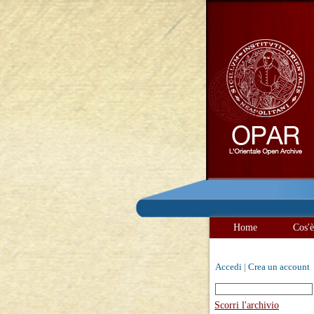
Home
Cos'
Accedi
|
Crea un account
Scorri l'archivio