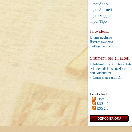
... per Anno
... per Autore/i
... per Soggetto
... per Tipo
In evidenza
Ultime aggiunte
Ricerca avanzata
Collegamenti utili
Strumenti per gli autori
> Addendum al Contratto Edit
> Lettera di Presentazione
dell'Addendum
> Come creare un PDF
I nostri feed
Atom
RSS 1.0
RSS 2.0