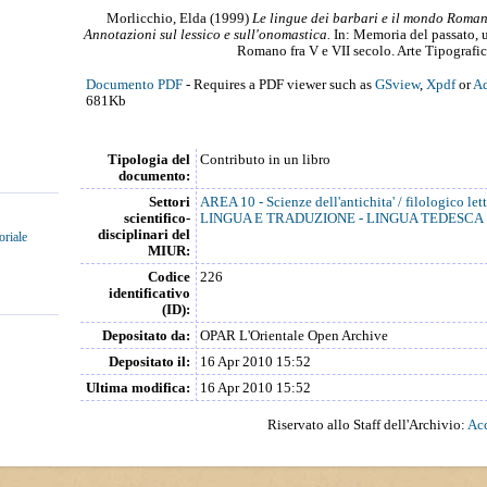
Morlicchio, Elda
(1999)
Le lingue dei barbari e il mondo Romano 
Annotazioni sul lessico e sull'onomastica.
In: Memoria del passato, u
Romano fra V e VII secolo. Arte Tipografic
Documento PDF
- Requires a PDF viewer such as
GSview
,
Xpdf
or
Ad
681Kb
Tipologia del
Contributo in un libro
documento:
Settori
AREA 10 - Scienze dell'antichita' / filologico lett
scientifico-
LINGUA E TRADUZIONE - LINGUA TEDESCA
disciplinari del
oriale
MIUR:
Codice
226
identificativo
(ID):
Depositato da:
OPAR L'Orientale Open Archive
Depositato il:
16 Apr 2010 15:52
Ultima modifica:
16 Apr 2010 15:52
Riservato allo Staff dell'Archivio:
Acc