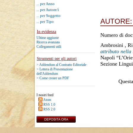
... per Anno
... per Autore/i
... per Soggetto
AUTORE
... per Tipo
In evidenza
Numero di doc
Ultime aggiunte
Ricerca avanzata
Ambrosini , Ri
Collegamenti utili
attributo nella 
Napoli “L’Orie
Strumenti per gli autori
Sezione Lingui
> Addendum al Contratto Editoriale
> Lettera di Presentazione
dell'Addendum
> Come creare un PDF
Questa 
I nostri feed
Atom
RSS 1.0
RSS 2.0