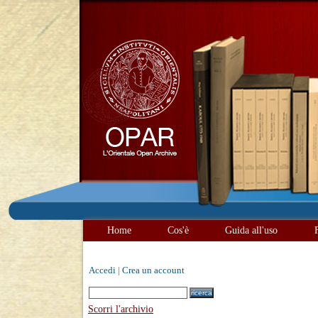
Home
Cos'è
Guida all'uso
Accedi
|
Crea un account
Scorri l'archivio