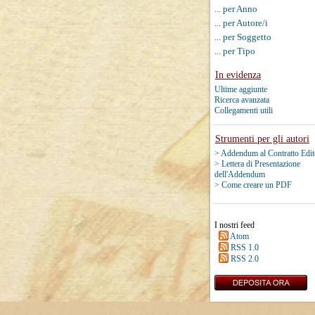
... per Anno
... per Autore/i
... per Soggetto
... per Tipo
In evidenza
Ultime aggiunte
Ricerca avanzata
Collegamenti utili
Strumenti per gli autori
> Addendum al Contratto Edit
> Lettera di Presentazione
dell'Addendum
> Come creare un PDF
I nostri feed
Atom
RSS 1.0
RSS 2.0