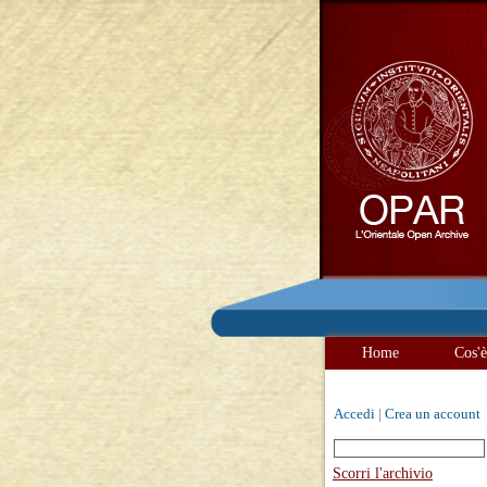
Home
Cos'
Accedi
|
Crea un account
Scorri l'archivio