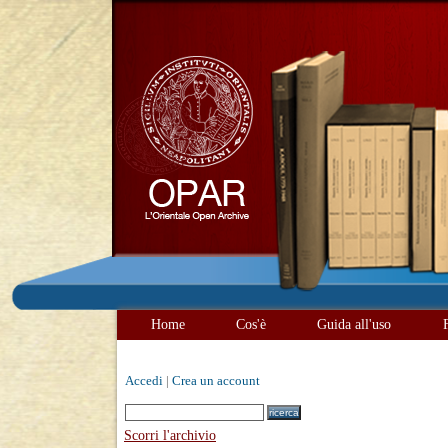
Home
Cos'è
Guida all'uso
Accedi
|
Crea un account
Scorri l'archivio