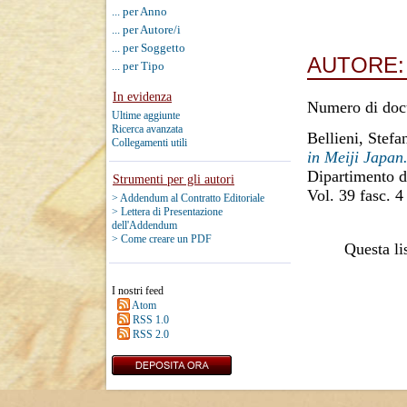
... per Anno
... per Autore/i
... per Soggetto
AUTORE
... per Tipo
In evidenza
Numero di doc
Ultime aggiunte
Ricerca avanzata
Bellieni, Stefa
Collegamenti utili
in Meiji Japan
Dipartimento d
Strumenti per gli autori
Vol. 39 fasc. 4
> Addendum al Contratto Editoriale
> Lettera di Presentazione
dell'Addendum
> Come creare un PDF
Questa lis
I nostri feed
Atom
RSS 1.0
RSS 2.0