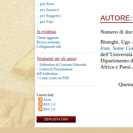
... per Anno
... per Autore/i
... per Soggetto
AUTORE
... per Tipo
Numero di doc
In evidenza
Ultime aggiunte
Bisteghi, Ugo
Ricerca avanzata
Collegamenti utili
Iran. Some Con
dell’Università
Strumenti per gli autori
Dipartimento di
> Addendum al Contratto Editoriale
Africa e Paesi
> Lettera di Presentazione
dell'Addendum
> Come creare un PDF
Questa 
I nostri feed
Atom
RSS 1.0
RSS 2.0