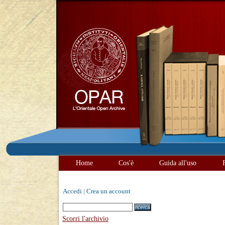
Home
Cos'è
Guida all'uso
Accedi
|
Crea un account
Scorri l'archivio