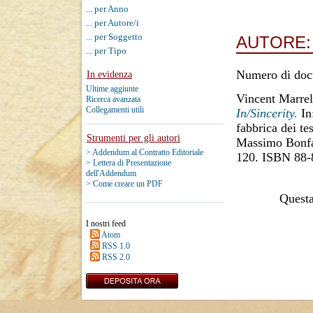
... per Anno
... per Autore/i
... per Soggetto
AUTORE
... per Tipo
Numero di doc
In evidenza
Ultime aggiunte
Vincent Marrel
Ricerca avanzata
Collegamenti utili
In/Sincerity.
In
fabbrica dei te
Strumenti per gli autori
Massimo Bonfant
> Addendum al Contratto Editoriale
120. ISBN 88-
> Lettera di Presentazione
dell'Addendum
> Come creare un PDF
Questa 
I nostri feed
Atom
RSS 1.0
RSS 2.0