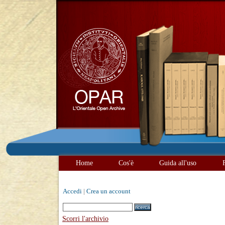
Home
Cos'è
Guida all'uso
Accedi
|
Crea un account
Scorri l'archivio