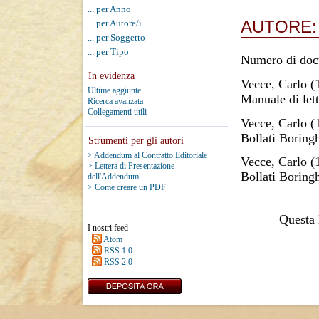
... per Anno
AUTORE
... per Autore/i
... per Soggetto
... per Tipo
Numero di doc
In evidenza
Vecce, Carlo
(
Ultime aggiunte
Manuale di lett
Ricerca avanzata
Collegamenti utili
Vecce, Carlo
(
Bollati Boringh
Strumenti per gli autori
> Addendum al Contratto Editoriale
Vecce, Carlo
(
> Lettera di Presentazione
Bollati Boringh
dell'Addendum
> Come creare un PDF
Questa l
I nostri feed
Atom
RSS 1.0
RSS 2.0