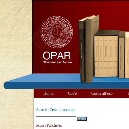
Home
Cos'è
Guida all'uso
Accedi
|
Crea un account
Scorri l'archivio