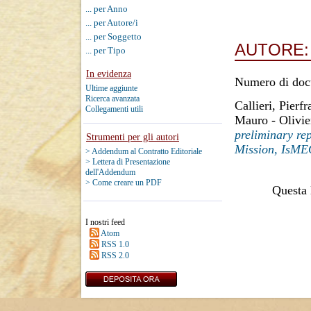
... per Anno
... per Autore/i
... per Soggetto
AUTORE
... per Tipo
In evidenza
Numero di doc
Ultime aggiunte
Ricerca avanzata
Callieri, Pierf
Collegamenti utili
Mauro
-
Olivie
preliminary rep
Strumenti per gli autori
Mission, IsME
> Addendum al Contratto Editoriale
> Lettera di Presentazione
dell'Addendum
> Come creare un PDF
Questa l
I nostri feed
Atom
RSS 1.0
RSS 2.0