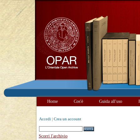
Home
Cos'è
Guida all'uso
Accedi
|
Crea un account
Scorri l'archivio