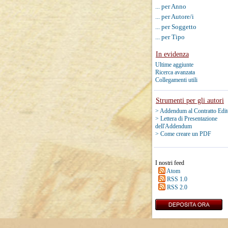
... per Anno
... per Autore/i
... per Soggetto
... per Tipo
In evidenza
Ultime aggiunte
Ricerca avanzata
Collegamenti utili
Strumenti per gli autori
> Addendum al Contratto Edit
> Lettera di Presentazione
dell'Addendum
> Come creare un PDF
I nostri feed
Atom
RSS 1.0
RSS 2.0