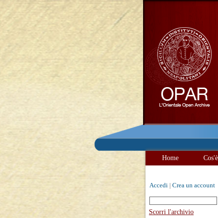
Home
Cos'
Accedi
|
Crea un account
Scorri l'archivio