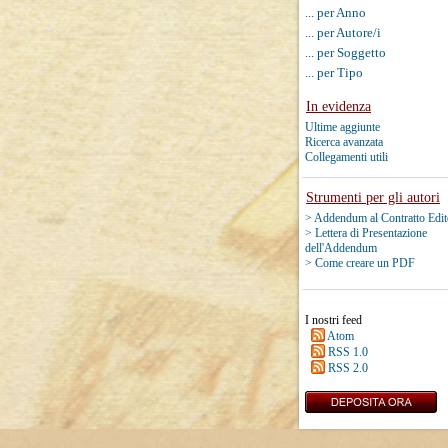
... per Anno
... per Autore/i
... per Soggetto
... per Tipo
In evidenza
Ultime aggiunte
Ricerca avanzata
Collegamenti utili
Strumenti per gli autori
> Addendum al Contratto Edit
> Lettera di Presentazione
dell'Addendum
> Come creare un PDF
I nostri feed
Atom
RSS 1.0
RSS 2.0