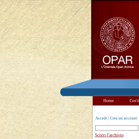
Home
Cos'
Accedi
|
Crea un account
Scorri l'archivio