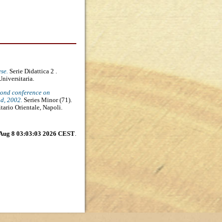
se.
Serie Didattica 2 .
Universitaria.
cond conference on
d, 2002.
Series Minor (71).
itario Orientale, Napoli.
 Aug 8 03:03:03 2026 CEST
.