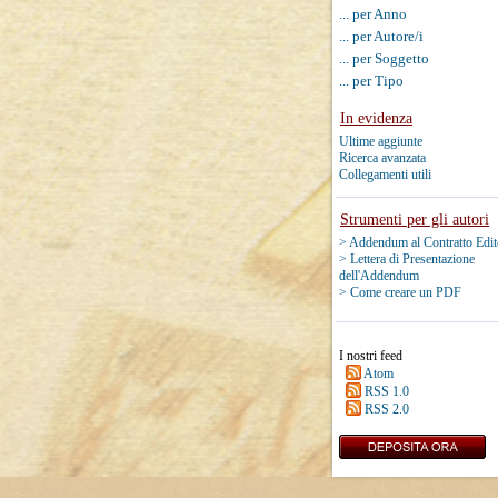
... per Anno
... per Autore/i
... per Soggetto
... per Tipo
In evidenza
Ultime aggiunte
Ricerca avanzata
Collegamenti utili
Strumenti per gli autori
> Addendum al Contratto Edit
> Lettera di Presentazione
dell'Addendum
> Come creare un PDF
I nostri feed
Atom
RSS 1.0
RSS 2.0