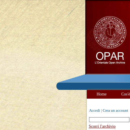
Home
Cos'
Accedi
|
Crea un account
Scorri l'archivio