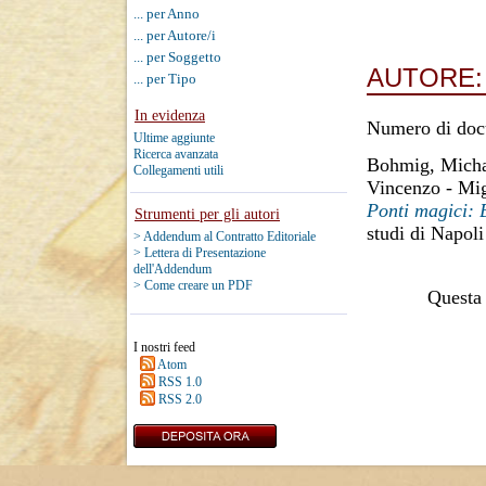
... per Anno
... per Autore/i
... per Soggetto
AUTORE
... per Tipo
In evidenza
Numero di doc
Ultime aggiunte
Ricerca avanzata
Bohmig, Micha
Collegamenti utili
Vincenzo
-
Mig
Ponti magici: 
Strumenti per gli autori
studi di Napol
> Addendum al Contratto Editoriale
> Lettera di Presentazione
dell'Addendum
> Come creare un PDF
Questa 
I nostri feed
Atom
RSS 1.0
RSS 2.0