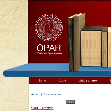
Home
Cos'è
Guida all'uso
Accedi
|
Crea un account
Scorri l'archivio