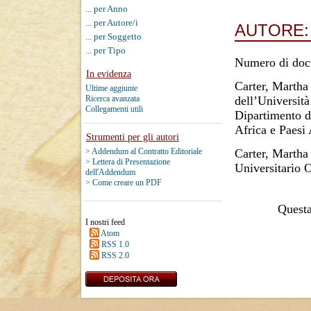
... per Anno
... per Autore/i
AUTORE
... per Soggetto
... per Tipo
Numero di doc
In evidenza
Carter, Martha
Ultime aggiunte
dell’Università
Ricerca avanzata
Collegamenti utili
Dipartimento di
Africa e Paesi
Strumenti per gli autori
Carter, Martha
> Addendum al Contratto Editoriale
> Lettera di Presentazione
Universitario O
dell'Addendum
> Come creare un PDF
Questa 
I nostri feed
Atom
RSS 1.0
RSS 2.0