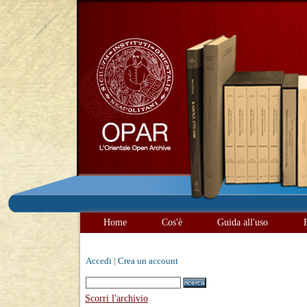
Home
Cos'è
Guida all'uso
Accedi
|
Crea un account
Scorri l'archivio