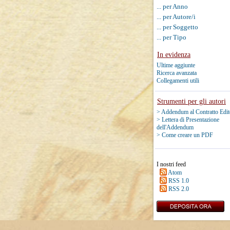
... per Anno
... per Autore/i
... per Soggetto
... per Tipo
In evidenza
Ultime aggiunte
Ricerca avanzata
Collegamenti utili
Strumenti per gli autori
> Addendum al Contratto Edit
> Lettera di Presentazione
dell'Addendum
> Come creare un PDF
I nostri feed
Atom
RSS 1.0
RSS 2.0