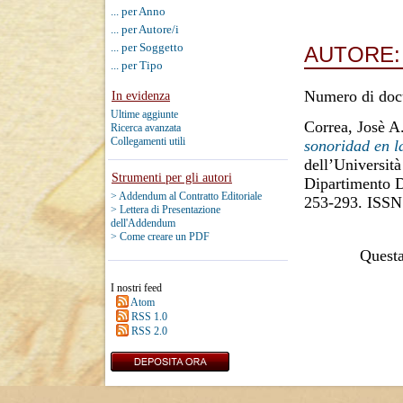
... per Anno
... per Autore/i
... per Soggetto
AUTORE
... per Tipo
Numero di doc
In evidenza
Ultime aggiunte
Correa, Josè A
Ricerca avanzata
Collegamenti utili
sonoridad en la
dell’Università
Strumenti per gli autori
Dipartimento D
> Addendum al Contratto Editoriale
253-293. ISSN
> Lettera di Presentazione
dell'Addendum
> Come creare un PDF
Questa 
I nostri feed
Atom
RSS 1.0
RSS 2.0