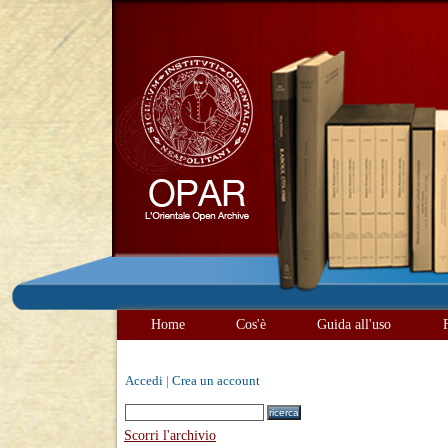
Home
Cos'è
Guida all'uso
Accedi
|
Crea un account
Scorri l'archivio