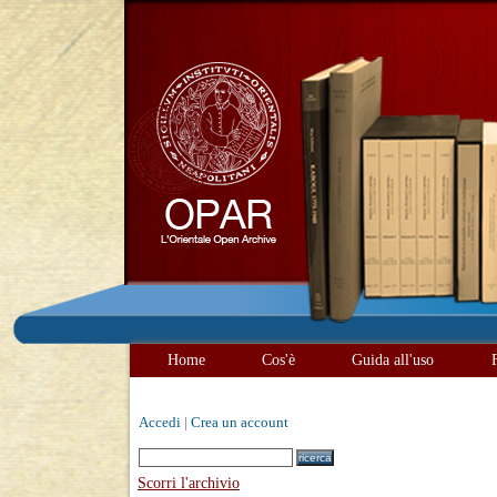
Home
Cos'è
Guida all'uso
Accedi
|
Crea un account
Scorri l'archivio