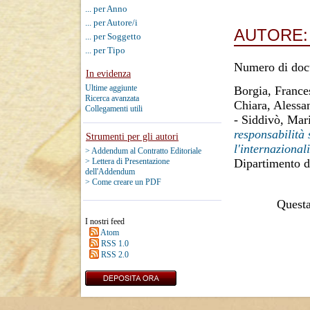
... per Anno
... per Autore/i
AUTORE
... per Soggetto
... per Tipo
Numero di doc
In evidenza
Ultime aggiunte
Borgia, Franc
Ricerca avanzata
Chiara, Alessa
Collegamenti utili
-
Siddivò, Mar
responsabilità 
Strumenti per gli autori
l'internazional
> Addendum al Contratto Editoriale
Dipartimento d
> Lettera di Presentazione
dell'Addendum
> Come creare un PDF
Questa 
I nostri feed
Atom
RSS 1.0
RSS 2.0