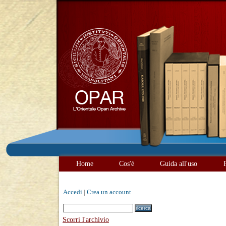
Home
Cos'è
Guida all'uso
Accedi
|
Crea un account
Scorri l'archivio