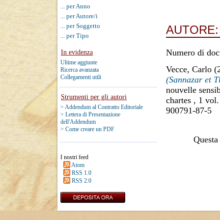
... per Anno
... per Autore/i
... per Soggetto
AUTORE
... per Tipo
Numero di doc
In evidenza
Ultime aggiunte
Vecce, Carlo
(
Ricerca avanzata
Collegamenti utili
(Sannazar et T
nouvelle sensib
Strumenti per gli autori
chartes , 1 vol
> Addendum al Contratto Editoriale
900791-87-5
> Lettera di Presentazione
dell'Addendum
> Come creare un PDF
Questa 
I nostri feed
Atom
RSS 1.0
RSS 2.0