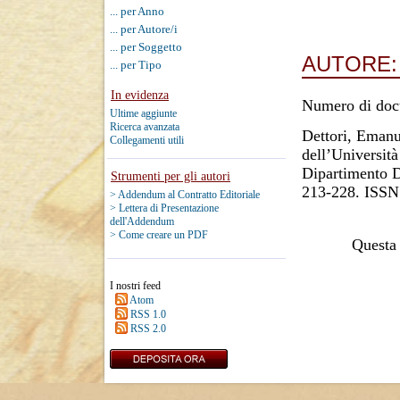
... per Anno
... per Autore/i
... per Soggetto
AUTORE
... per Tipo
In evidenza
Numero di doc
Ultime aggiunte
Ricerca avanzata
Dettori, Emanu
Collegamenti utili
dell’Università
Dipartimento D
Strumenti per gli autori
213-228. ISSN
> Addendum al Contratto Editoriale
> Lettera di Presentazione
dell'Addendum
> Come creare un PDF
Questa 
I nostri feed
Atom
RSS 1.0
RSS 2.0