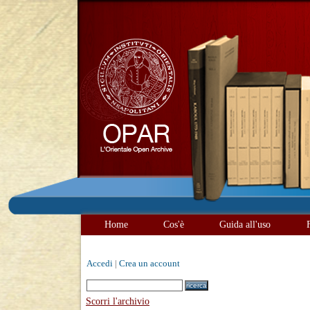
Home
Cos'è
Guida all'uso
Accedi
|
Crea un account
Scorri l'archivio