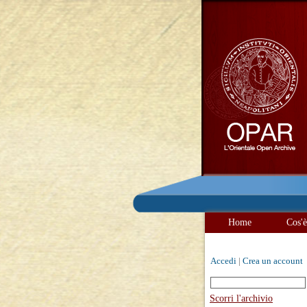
Home
Cos'
Accedi
|
Crea un account
Scorri l'archivio