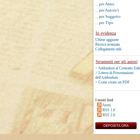
... per Anno
... per Autore/i
... per Soggetto
... per Tipo
In evidenza
Ultime aggiunte
Ricerca avanzata
Collegamenti utili
Strumenti per gli autori
> Addendum al Contratto Edit
> Lettera di Presentazione
dell'Addendum
> Come creare un PDF
I nostri feed
Atom
RSS 1.0
RSS 2.0