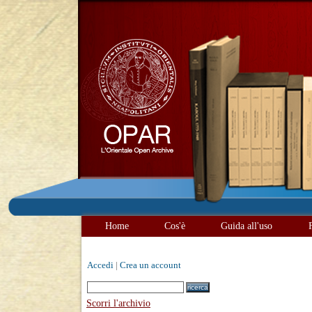
Home
Cos'è
Guida all'uso
Accedi
|
Crea un account
Scorri l'archivio