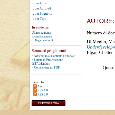
... per Anno
... per Autore/i
... per Soggetto
... per Tipo
AUTORE
In evidenza
Numero di doc
Ultime aggiunte
Ricerca avanzata
Collegamenti utili
Di Meglio, Ma
Underdevelopm
Strumenti per gli autori
Elgar, Chelte
> Addendum al Contratto Editoriale
> Lettera di Presentazione
dell'Addendum
Questa 
> Come creare un PDF
I nostri feed
Atom
RSS 1.0
RSS 2.0