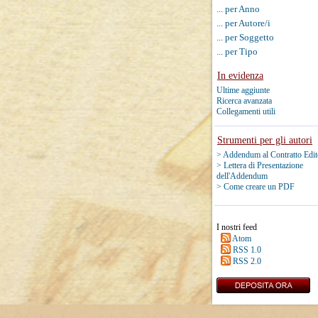
... per Anno
... per Autore/i
... per Soggetto
... per Tipo
In evidenza
Ultime aggiunte
Ricerca avanzata
Collegamenti utili
Strumenti per gli autori
> Addendum al Contratto Edit
> Lettera di Presentazione
dell'Addendum
> Come creare un PDF
I nostri feed
Atom
RSS 1.0
RSS 2.0