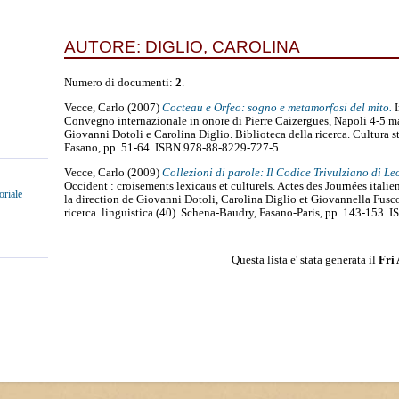
AUTORE:
DIGLIO, CAROLINA
Numero di documenti:
2
.
Vecce, Carlo
(2007)
Cocteau e Orfeo: sogno e metamorfosi del mito.
I
Convegno internazionale in onore di Pierre Caizergues, Napoli 4-5 m
Giovanni Dotoli e Carolina Diglio. Biblioteca della ricerca. Cultura s
Fasano, pp. 51-64. ISBN 978-88-8229-727-5
Vecce, Carlo
(2009)
Collezioni di parole: Il Codice Trivulziano di L
Occident : croisements lexicaus et culturels. Actes des Journées italie
oriale
la direction de Giovanni Dotoli, Carolina Diglio et Giovannella Fusco
ricerca. linguistica (40). Schena-Baudry, Fasano-Paris, pp. 143-153
Questa lista e' stata generata il
Fri