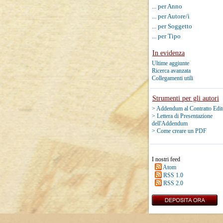
... per Anno
... per Autore/i
... per Soggetto
... per Tipo
In evidenza
Ultime aggiunte
Ricerca avanzata
Collegamenti utili
Strumenti per gli autori
> Addendum al Contratto Edit
> Lettera di Presentazione
dell'Addendum
> Come creare un PDF
I nostri feed
Atom
RSS 1.0
RSS 2.0