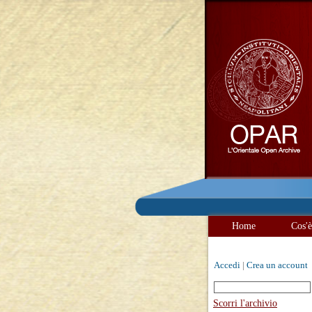
Home
Cos'
Accedi
|
Crea un account
Scorri l'archivio