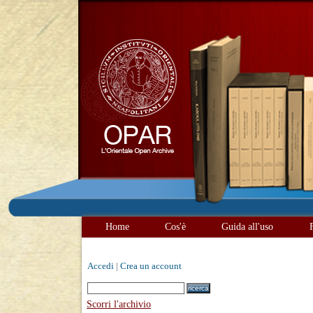
Home
Cos'è
Guida all'uso
Accedi
|
Crea un account
Scorri l'archivio