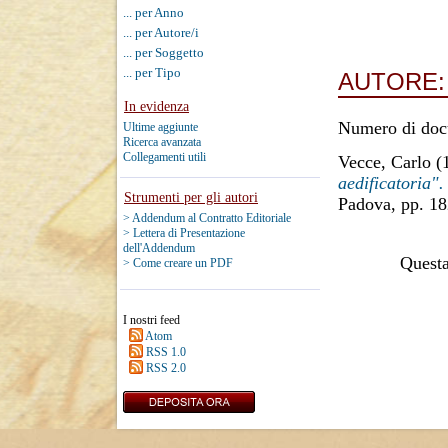
... per Anno
... per Autore/i
... per Soggetto
... per Tipo
AUTORE
In evidenza
Numero di doc
Ultime aggiunte
Ricerca avanzata
Collegamenti utili
Vecce, Carlo
(
aedificatoria".
Strumenti per gli autori
Padova, pp. 1
> Addendum al Contratto Editoriale
> Lettera di Presentazione
dell'Addendum
Questa 
> Come creare un PDF
I nostri feed
Atom
RSS 1.0
RSS 2.0