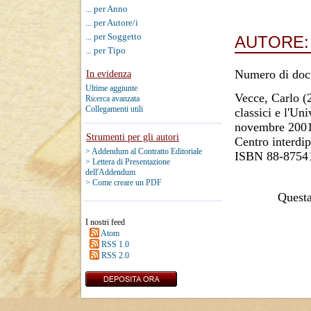
... per Anno
... per Autore/i
... per Soggetto
AUTORE
... per Tipo
Numero di doc
In evidenza
Ultime aggiunte
Vecce, Carlo
(
Ricerca avanzata
Collegamenti utili
classici e l'Un
novembre 2001 
Strumenti per gli autori
Centro interdip
> Addendum al Contratto Editoriale
ISBN 88-8754
> Lettera di Presentazione
dell'Addendum
> Come creare un PDF
Questa 
I nostri feed
Atom
RSS 1.0
RSS 2.0