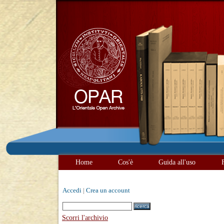
Home
Cos'è
Guida all'uso
Accedi
|
Crea un account
Scorri l'archivio