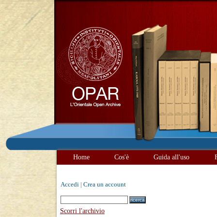
Home
Cos'è
Guida all'uso
Accedi
|
Crea un account
Scorri l'archivio