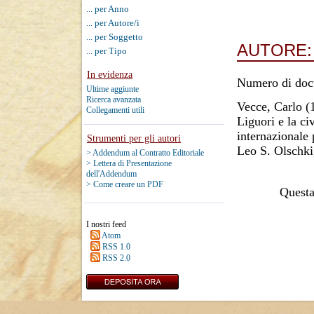
... per Anno
... per Autore/i
... per Soggetto
AUTORE
... per Tipo
In evidenza
Numero di doc
Ultime aggiunte
Ricerca avanzata
Vecce, Carlo
(
Collegamenti utili
Liguori e la ci
internazionale 
Strumenti per gli autori
Leo S. Olschki
> Addendum al Contratto Editoriale
> Lettera di Presentazione
dell'Addendum
> Come creare un PDF
Questa 
I nostri feed
Atom
RSS 1.0
RSS 2.0