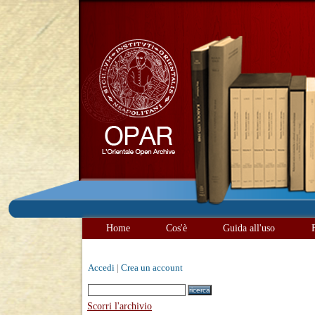
Home
Cos'è
Guida all'uso
Accedi
|
Crea un account
Scorri l'archivio