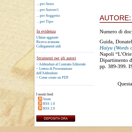
... per Anno
... per Autore/i
... per Soggetto
AUTORE
... per Tipo
Numero di doc
In evidenza
Ultime aggiunte
Guida, Donatel
Ricerca avanzata
Collegamenti utili
Haiyu (Words o
Napoli “L’Orien
Strumenti per gli autori
Dipartimento di
> Addendum al Contratto Editoriale
pp. 389-399. 
> Lettera di Presentazione
dell'Addendum
> Come creare un PDF
Questa 
I nostri feed
Atom
RSS 1.0
RSS 2.0