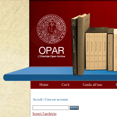
Home
Cos'è
Guida all'uso
Accedi
|
Crea un account
Scorri l'archivio