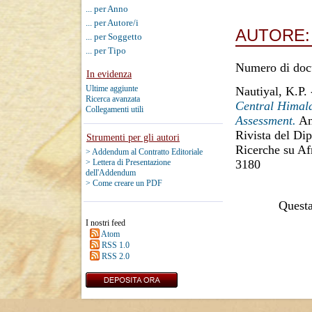
... per Anno
... per Autore/i
AUTORE
... per Soggetto
... per Tipo
Numero di doc
In evidenza
Ultime aggiunte
Nautiyal, K.P.
Ricerca avanzata
Central Himal
Collegamenti utili
Assessment.
Ann
Rivista del Dip
Strumenti per gli autori
Ricerche su Af
> Addendum al Contratto Editoriale
3180
> Lettera di Presentazione
dell'Addendum
> Come creare un PDF
Questa 
I nostri feed
Atom
RSS 1.0
RSS 2.0