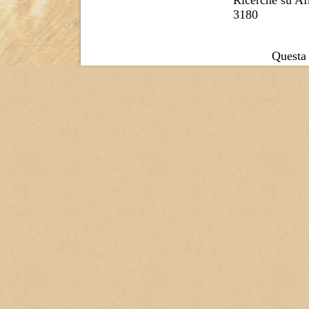
Ricerche su Af
3180
Questa 