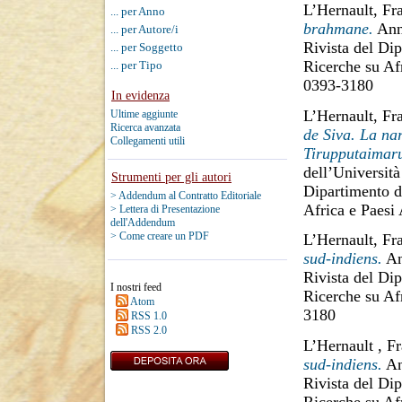
L’Hernault, Fr
... per Anno
brahmane.
Anna
... per Autore/i
Rivista del Dip
... per Soggetto
Ricerche su Af
... per Tipo
0393-3180
In evidenza
L’Hernault, Fr
Ultime aggiunte
Ricerca avanzata
de Siva. La na
Collegamenti utili
Tirupputaimaru
dell’Università
Strumenti per gli autori
Dipartimento di
> Addendum al Contratto Editoriale
Africa e Paesi
> Lettera di Presentazione
dell'Addendum
> Come creare un PDF
L’Hernault, Fr
sud-indiens.
Ann
Rivista del Dip
I nostri feed
Ricerche su Af
Atom
3180
RSS 1.0
RSS 2.0
L’Hernault , F
sud-indiens.
Ann
Rivista del Dip