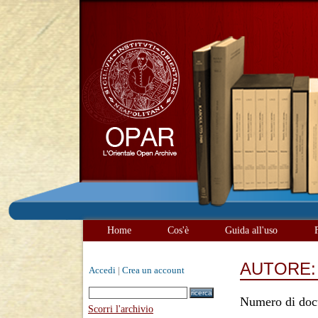
Home
Cos'è
Guida all'uso
AUTORE
Accedi
|
Crea un account
Numero di doc
Scorri l'archivio