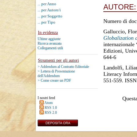
... per Anno
AUTORE
... per Autore/i
... per Soggetto
Numero di doc
... per Tipo
Galluccio, Flo
In evidenza
Globalization 
Ultime aggiunte
internazionale
Ricerca avanzata
Collegamenti utili
Edizioni, Univ
644-6
Strumenti per gli autori
Landolfi, Lilia
> Addendum al Contratto Editoriale
> Lettera di Presentazione
Literacy Infor
dell'Addendum
551-559. ISSN
> Come creare un PDF
Questa 
I nostri feed
Atom
RSS 1.0
RSS 2.0