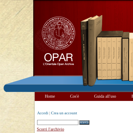
Home
Cos'è
Guida all'uso
Accedi
|
Crea un account
Scorri l'archivio