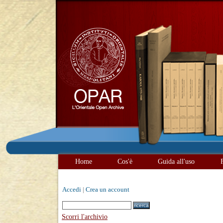
Home
Cos'è
Guida all'uso
Accedi
|
Crea un account
Scorri l'archivio