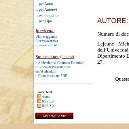
... per Anno
... per Autore/i
... per Soggetto
AUTORE
... per Tipo
In evidenza
Numero di doc
Ultime aggiunte
Ricerca avanzata
Lejeune , Mich
Collegamenti utili
dell’Università
Dipartimento D
Strumenti per gli autori
27.
> Addendum al Contratto Editoriale
> Lettera di Presentazione
dell'Addendum
> Come creare un PDF
Questa 
I nostri feed
Atom
RSS 1.0
RSS 2.0