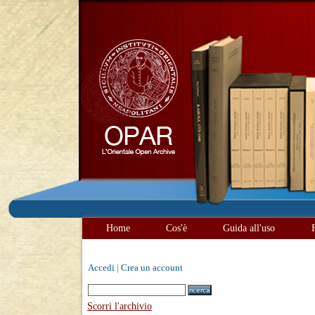
Home
Cos'è
Guida all'uso
Accedi
|
Crea un account
Scorri l'archivio