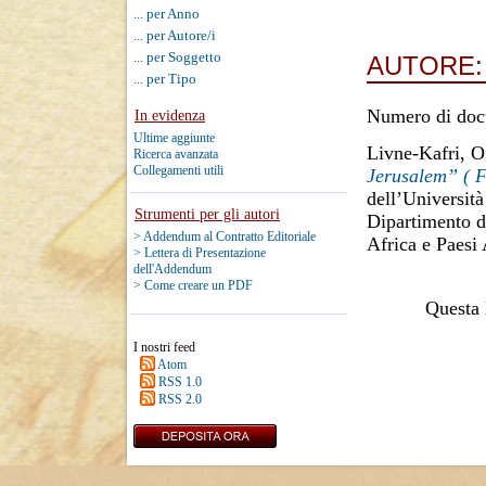
... per Anno
... per Autore/i
... per Soggetto
AUTORE
... per Tipo
Numero di doc
In evidenza
Ultime aggiunte
Livne-Kafri, O
Ricerca avanzata
Collegamenti utili
Jerusalem” ( F
dell’Università
Strumenti per gli autori
Dipartimento di
> Addendum al Contratto Editoriale
Africa e Paesi
> Lettera di Presentazione
dell'Addendum
> Come creare un PDF
Questa l
I nostri feed
Atom
RSS 1.0
RSS 2.0