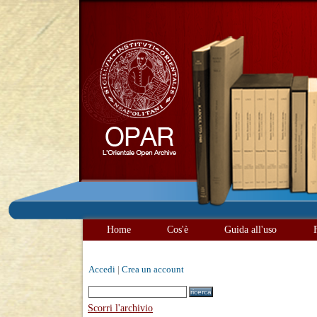
Home
Cos'è
Guida all'uso
Accedi
|
Crea un account
Scorri l'archivio