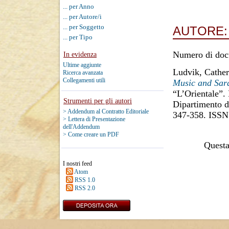
... per Anno
... per Autore/i
... per Soggetto
AUTORE
... per Tipo
Numero di doc
In evidenza
Ultime aggiunte
Ludvik, Cather
Ricerca avanzata
Collegamenti utili
Music and Sara
“L’Orientale”. 
Strumenti per gli autori
Dipartimento di
> Addendum al Contratto Editoriale
347-358. ISSN
> Lettera di Presentazione
dell'Addendum
> Come creare un PDF
Questa 
I nostri feed
Atom
RSS 1.0
RSS 2.0