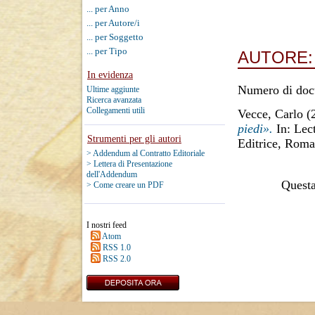
... per Anno
... per Autore/i
... per Soggetto
... per Tipo
AUTORE
In evidenza
Numero di doc
Ultime aggiunte
Ricerca avanzata
Collegamenti utili
Vecce, Carlo
(
piedi».
In: Lec
Strumenti per gli autori
Editrice, Rom
> Addendum al Contratto Editoriale
> Lettera di Presentazione
dell'Addendum
Questa 
> Come creare un PDF
I nostri feed
Atom
RSS 1.0
RSS 2.0