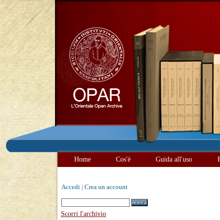
Home
Cos'è
Guida all'uso
Accedi
|
Crea un account
Scorri l'archivio