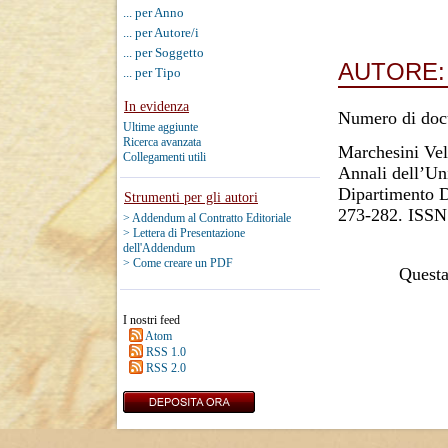
... per Anno
... per Autore/i
... per Soggetto
AUTORE
... per Tipo
In evidenza
Numero di doc
Ultime aggiunte
Ricerca avanzata
Marchesini Vel
Collegamenti utili
Annali dell’Uni
Dipartimento D
Strumenti per gli autori
273-282. ISSN
> Addendum al Contratto Editoriale
> Lettera di Presentazione
dell'Addendum
> Come creare un PDF
Questa 
I nostri feed
Atom
RSS 1.0
RSS 2.0