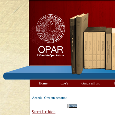
Home
Cos'è
Guida all'uso
Accedi
|
Crea un account
Scorri l'archivio