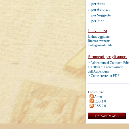
... per Anno
... per Autore/i
... per Soggetto
... per Tipo
In evidenza
Ultime aggiunte
Ricerca avanzata
Collegamenti utili
Strumenti per gli autori
> Addendum al Contratto Edit
> Lettera di Presentazione
dell'Addendum
> Come creare un PDF
I nostri feed
Atom
RSS 1.0
RSS 2.0