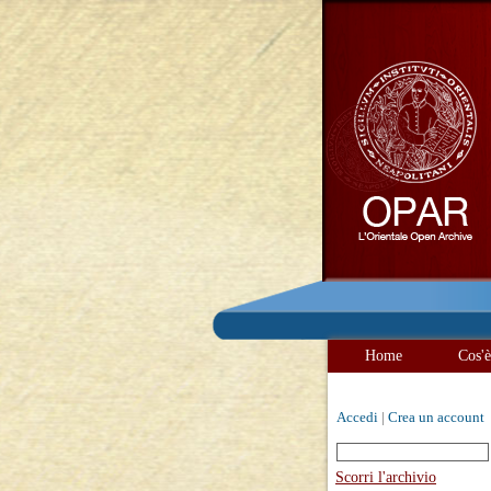
Home
Cos'
Accedi
|
Crea un account
Scorri l'archivio