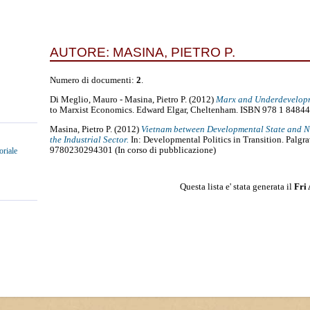
AUTORE:
MASINA, PIETRO P.
Numero di documenti:
2
.
Di Meglio, Mauro
-
Masina, Pietro P.
(2012)
Marx and Underdevelop
to Marxist Economics. Edward Elgar, Cheltenham. ISBN 978 1 84844
Masina, Pietro P.
(2012)
Vietnam between Developmental State and Ne
the Industrial Sector.
In: Developmental Politics in Transition. Palg
9780230294301 (In corso di pubblicazione)
oriale
Questa lista e' stata generata il
Fri