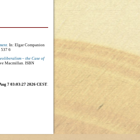
ment.
In: Elgar Companion
 537 6
oliberalism – the Case of
rave Macmillan. ISBN
 Aug 7 03:03:27 2026 CEST
.