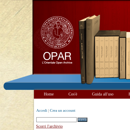
Home
Cos'è
Guida all'uso
Accedi
|
Crea un account
Scorri l'archivio