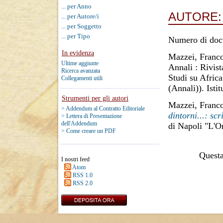
... per Anno
AUTORE
... per Autore/i
... per Soggetto
... per Tipo
Numero di doc
In evidenza
Mazzei, Franc
Ultime aggiunte
Annali : Rivist
Ricerca avanzata
Studi su Africa
Collegamenti utili
(Annali)). Isti
Strumenti per gli autori
Mazzei, Franc
> Addendum al Contratto Editoriale
dintorni...: sc
> Lettera di Presentazione
dell'Addendum
di Napoli "L'O
> Come creare un PDF
Questa 
I nostri feed
Atom
RSS 1.0
RSS 2.0