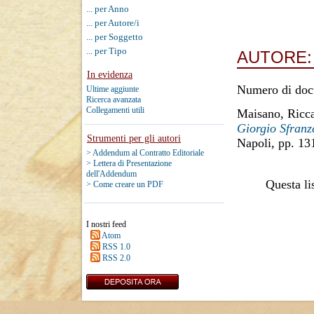
... per Anno
... per Autore/i
... per Soggetto
... per Tipo
AUTORE
In evidenza
Numero di doc
Ultime aggiunte
Ricerca avanzata
Collegamenti utili
Maisano, Ricc
Giorgio Sfranz
Strumenti per gli autori
Napoli, pp. 13
> Addendum al Contratto Editoriale
> Lettera di Presentazione
dell'Addendum
Questa lis
> Come creare un PDF
I nostri feed
Atom
RSS 1.0
RSS 2.0