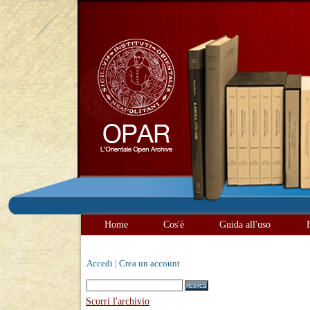
Home
Cos'è
Guida all'uso
Accedi
|
Crea un account
Scorri l'archivio