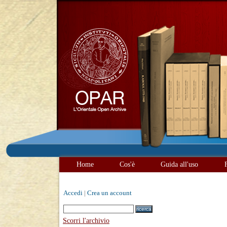
Home
Cos'è
Guida all'uso
Accedi
|
Crea un account
Scorri l'archivio