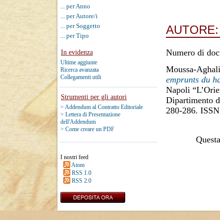
... per Anno
... per Autore/i
... per Soggetto
AUTORE
... per Tipo
Numero di doc
In evidenza
Ultime aggiunte
Moussa-Aghali
Ricerca avanzata
Collegamenti utili
emprunts du ha
Napoli “L’Orien
Strumenti per gli autori
Dipartimento di
> Addendum al Contratto Editoriale
280-286. ISSN
> Lettera di Presentazione
dell'Addendum
> Come creare un PDF
Questa 
I nostri feed
Atom
RSS 1.0
RSS 2.0