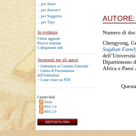
... per Anno
... per Autore/i
... per Soggetto
AUTORE
... per Tipo
Numero di doc
In evidenza
Ultime aggiunte
Chengyong, G
Ricerca avanzata
Collegamenti utili
Sogdian Family
dell’Università
Strumenti per gli autori
Dipartimento di
> Addendum al Contratto Editoriale
Africa e Paesi
> Lettera di Presentazione
dell'Addendum
> Come creare un PDF
Questa 
I nostri feed
Atom
RSS 1.0
RSS 2.0