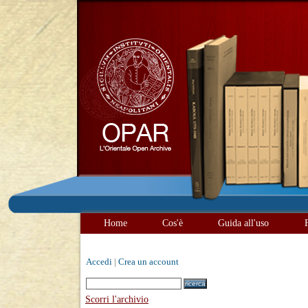
Home
Cos'è
Guida all'uso
Accedi
|
Crea un account
Scorri l'archivio