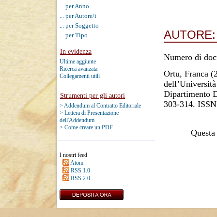
... per Anno
... per Autore/i
... per Soggetto
AUTORE
... per Tipo
In evidenza
Numero di doc
Ultime aggiunte
Ricerca avanzata
Ortu, Franca
(
Collegamenti utili
dell’Università
Dipartimento D
Strumenti per gli autori
303-314. ISSN
> Addendum al Contratto Editoriale
> Lettera di Presentazione
dell'Addendum
> Come creare un PDF
Questa 
I nostri feed
Atom
RSS 1.0
RSS 2.0