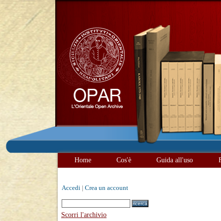
Home
Cos'è
Guida all'uso
Accedi
|
Crea un account
Scorri l'archivio