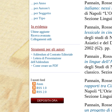
Pannain, Rosse
... per Anno
italiano: nessi
... per Autore/i
di Napoli “L’O
... per Soggetto
Sezione Lingui
... per Tipo
Pannain, Rosse
In evidenza
lessicale in cin
Ultime aggiunte
Ricerca avanzata
degli studi di 
Collegamenti utili
Asiatici e del 
2002 (62). pp
Strumenti per gli autori
> Addendum al Contratto Editoriale
Pannain , Ross
> Lettera di Presentazione
in lingue dell’
dell'Addendum
> Come creare un PDF
degli Studi di
classico. Sezi
Pannain, Rosse
I nostri feed
Atom
rapporti tra C
RSS 1.0
Napoli “L’Orie
RSS 2.0
Sezione Lingui
Pannain, Rosse
un progetto di 