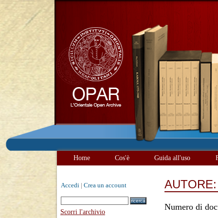
Home
Cos'è
Guida all'uso
AUTORE
Accedi
|
Crea un account
Numero di doc
Scorri l'archivio