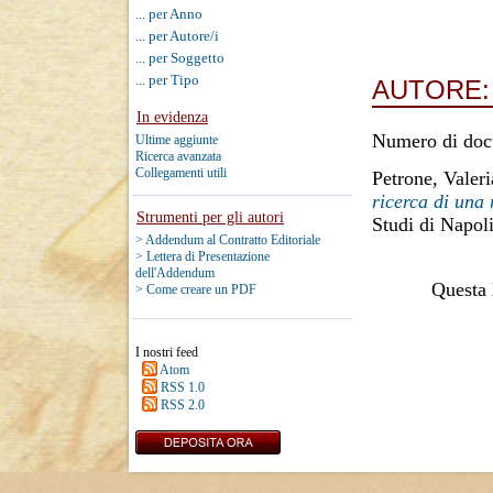
... per Anno
... per Autore/i
... per Soggetto
... per Tipo
AUTORE
In evidenza
Numero di doc
Ultime aggiunte
Ricerca avanzata
Collegamenti utili
Petrone, Valeri
ricerca di una 
Strumenti per gli autori
Studi di Napoli
> Addendum al Contratto Editoriale
> Lettera di Presentazione
dell'Addendum
Questa l
> Come creare un PDF
I nostri feed
Atom
RSS 1.0
RSS 2.0