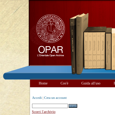
Home
Cos'è
Guida all'uso
Accedi
|
Crea un account
Scorri l'archivio