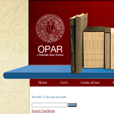
Home
Cos'è
Guida all'uso
Accedi
|
Crea un account
Scorri l'archivio