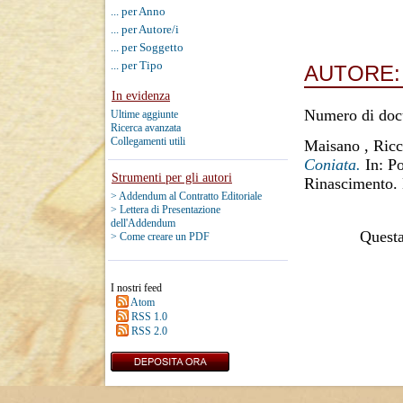
... per Anno
... per Autore/i
... per Soggetto
... per Tipo
AUTORE
In evidenza
Numero di doc
Ultime aggiunte
Ricerca avanzata
Collegamenti utili
Maisano , Ric
Coniata.
In: Po
Strumenti per gli autori
Rinascimento. 
> Addendum al Contratto Editoriale
> Lettera di Presentazione
dell'Addendum
Questa 
> Come creare un PDF
I nostri feed
Atom
RSS 1.0
RSS 2.0