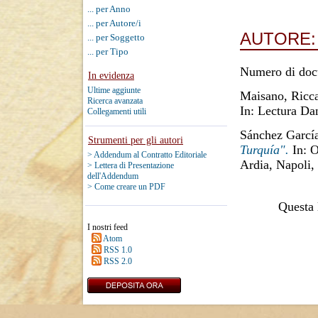
... per Anno
... per Autore/i
AUTORE
... per Soggetto
... per Tipo
Numero di doc
In evidenza
Ultime aggiunte
Maisano, Ricc
Ricerca avanzata
In: Lectura Dan
Collegamenti utili
Sánchez Garcí
Strumenti per gli autori
Turquía".
In: O
> Addendum al Contratto Editoriale
Ardia, Napoli,
> Lettera di Presentazione
dell'Addendum
> Come creare un PDF
Questa l
I nostri feed
Atom
RSS 1.0
RSS 2.0