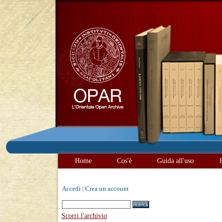
Home
Cos'è
Guida all'uso
Accedi
|
Crea un account
Scorri l'archivio