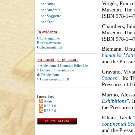
Vergès, Franço
... per Anno
Museum. The Ar
... per Autore/i
ISBN 978-1-4
... per Soggetto
... per Tipo
Chambers, Iai
Museum. The Ar
In evidenza
ISBN 978-1-4
Ultime aggiunte
Ricerca avanzata
Collegamenti utili
Biemann, Ursu
humanist Matte
Strumenti per gli autori
and the Pressu
> Addendum al Contratto Editoriale
> Lettera di Presentazione
Gravano, Vivi
dell'Addendum
Spaces".
In: T
> Come creare un PDF
Pressures of H
Marino, Aless
I nostri feed
Exhibitions".
I
Atom
RSS 1.0
the Pressures 
RSS 2.0
Elhaik, Tarek
continental Sc
and the Pressu