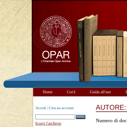
Home
Cos'è
Guida all'uso
AUTORE
Accedi
|
Crea un account
Numero di doc
Scorri l'archivio