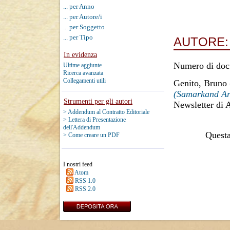
... per Anno
... per Autore/i
... per Soggetto
... per Tipo
AUTORE
In evidenza
Numero di doc
Ultime aggiunte
Ricerca avanzata
Collegamenti utili
Genito, Bruno
(Samarkand Are
Strumenti per gli autori
Newsletter di 
> Addendum al Contratto Editoriale
> Lettera di Presentazione
dell'Addendum
Questa 
> Come creare un PDF
I nostri feed
Atom
RSS 1.0
RSS 2.0