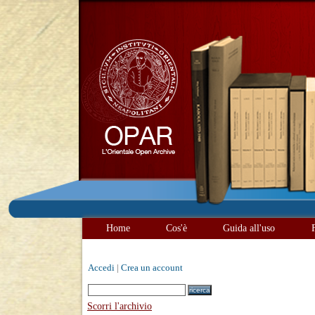
Home
Cos'è
Guida all'uso
Accedi
|
Crea un account
Scorri l'archivio