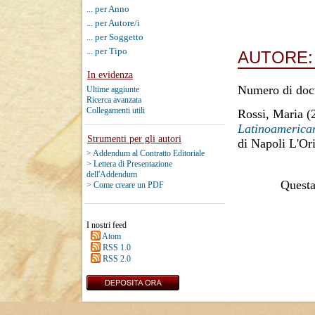
... per Anno
... per Autore/i
... per Soggetto
... per Tipo
AUTORE
In evidenza
Numero di doc
Ultime aggiunte
Ricerca avanzata
Collegamenti utili
Rossi, Maria
(
Latinoamerica
Strumenti per gli autori
di Napoli L'Ori
> Addendum al Contratto Editoriale
> Lettera di Presentazione
dell'Addendum
Questa 
> Come creare un PDF
I nostri feed
Atom
RSS 1.0
RSS 2.0