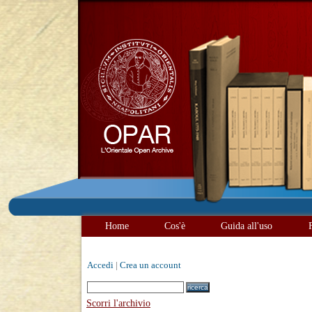
Home
Cos'è
Guida all'uso
Accedi
|
Crea un account
Scorri l'archivio