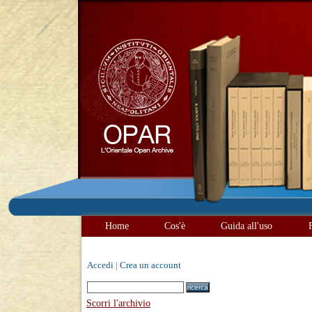
Home
Cos'è
Guida all'uso
Accedi
|
Crea un account
Scorri l'archivio