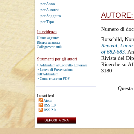
... per Anno
... per Autore/i
AUTORE
... per Soggetto
... per Tipo
Numero di doc
In evidenza
Ultime aggiunte
Rotschild, No
Ricerca avanzata
Revival, Lunar
Collegamenti utili
of 682-683.
Ann
Rivista del Dip
Strumenti per gli autori
Ricerche su Af
> Addendum al Contratto Editoriale
3180
> Lettera di Presentazione
dell'Addendum
> Come creare un PDF
Questa 
I nostri feed
Atom
RSS 1.0
RSS 2.0